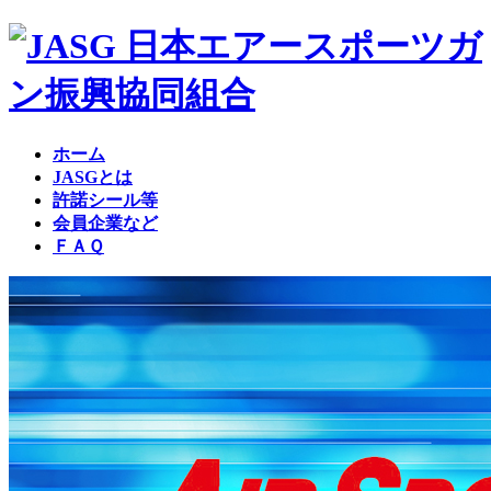
コ
ナ
ン
ビ
テ
ゲ
ン
ー
ツ
シ
へ
ョ
ホーム
ス
ン
JASGとは
キ
に
許諾シール等
ッ
移
会員企業など
プ
動
ＦＡＱ